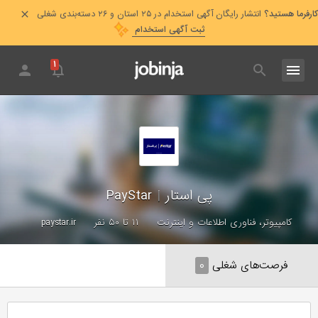
کارفرما هستید؟
انتشار رایگان آگهی استخدام در ۲۵ استان و ۲۶ دسته‌بندی شغلی
ثبت آگهی استخدام
۱
پی استار
|
PayStar
کامپیوتر، فناوری اطلاعات و اینترنت
۱۱ تا ۵۰ نفر
paystar.ir
فرصت‌های شغلی
۰