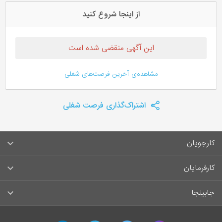
از اینجا شروع کنید
این آگهی منقضی شده است
مشاهده‌ی آخرین فرصت‌های شغلی
اشتراک‌گذاری فرصت شغلی
کارجویان
سوالات متداول کارجویان
کارفرمایان
قوانین و مقررات کارجویان
راهنمای ثبت آگهی استخدام
جابینجا
لیست مشاغل
سوالات متداول کارفرمایان
تماس با جابینجا