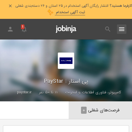
کارفرما هستید؟
انتشار رایگان آگهی استخدام در ۲۵ استان و ۲۶ دسته‌بندی شغلی
ثبت آگهی استخدام
۱
پی استار
|
PayStar
کامپیوتر، فناوری اطلاعات و اینترنت
۱۱ تا ۵۰ نفر
paystar.ir
فرصت‌های شغلی
۰