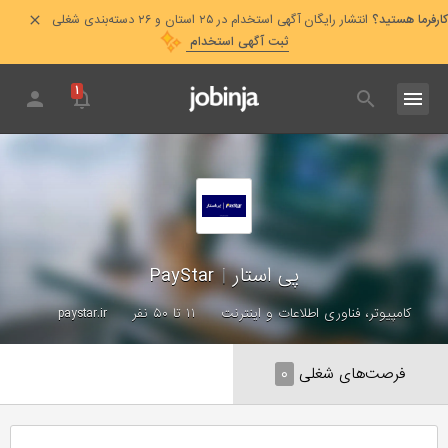
کارفرما هستید؟
انتشار رایگان آگهی استخدام در ۲۵ استان و ۲۶ دسته‌بندی شغلی
ثبت آگهی استخدام
۱
پی استار
|
PayStar
کامپیوتر، فناوری اطلاعات و اینترنت
۱۱ تا ۵۰ نفر
paystar.ir
فرصت‌های شغلی
۰