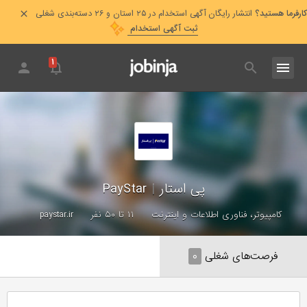
کارفرما هستید؟
انتشار رایگان آگهی استخدام در ۲۵ استان و ۲۶ دسته‌بندی شغلی
ثبت آگهی استخدام
۱
پی استار
|
PayStar
کامپیوتر، فناوری اطلاعات و اینترنت
۱۱ تا ۵۰ نفر
paystar.ir
فرصت‌های شغلی
۰