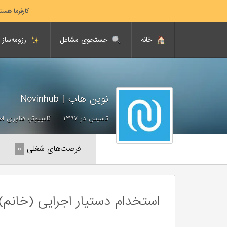
کارفرما هست
خانه
جستجوی مشاغل
رزومه‌ساز
نوین هاب
|
Novinhub
تاسیس در ۱۳۹۷
کامپیوتر، فناوری ا
فرصت‌های شغلی
۰
استخدام دستیار اجرایی (خانم)