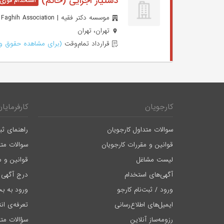
دستیار اجرایی (خانم)
موسسه دکتر فقیه | Dr. Faghih Association
تهران، تهران
قرارداد تمام‌وقت
(برای مشاهده حقوق وا
کارجویان
کارفرمایان
سوالات متداول کارجویان
راهنمای ثب
قوانین و مقررات کارجویان
سوالات متد
لیست مشاغل
قوانین و م
آگهی‌های استخدام
درج آگهی 
ورود / ثبت‌نام کارجو
ورود به بخ
ایمیل‌های اطلاع‌رسانی
تعرفه‌ی ان
رزومه‌ساز آنلاین
سؤالات متد