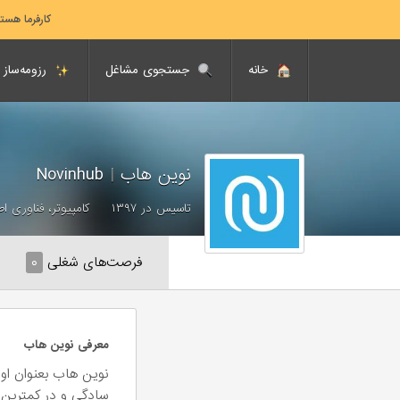
کارفرما هست
خانه
جستجوی مشاغل
رزومه‌ساز
نوین هاب
|
Novinhub
تاسیس در ۱۳۹۷
کامپیوتر، فناوری ا
فرصت‌های شغلی
۰
معرفی نوین هاب
نوین هاب بعنوان اول
سادگی و در کمترین 