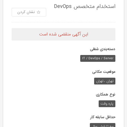
استخدام متخصص DevOps
نشان کردن
این آگهی منقضی شده است
دسته‌بندی شغلی
IT / DevOps / Server
موقعیت مکانی
تهران ، تهران
نوع همکاری
پاره وقت
حداقل سابقه کار
سه تا شش سال