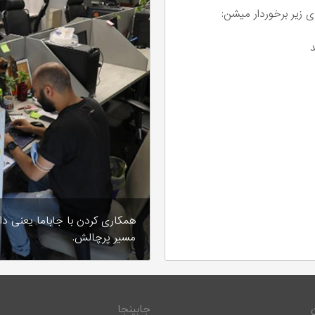
ی زیر برخوردار میشن:
همکاری کردن با جاباما یعنی 
مسیر پرچالش.
جابینجا