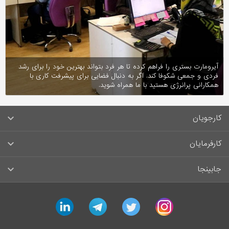
آیرومارت بستری را فراهم کرده تا هر فرد بتواند بهترین خود را برای رشد
فردی و جمعی شکوفا کند. اگر به دنبال فضایی برای پیشرفت کاری با
همکارانی پرانرژی هستید با ما همراه شوید.
کارجویان
سوالات متداول کارجویان
کارفرمایان
قوانین و مقررات کارجویان
راهنمای ثبت آگهی استخدام
جابینجا
لیست مشاغل
سوالات متداول کارفرمایان
تماس با جابینجا
linkedin
telegram
twitter
instagram
آگهی‌های استخدام
قوانین و مقررات کارفرمایان
جابینجا در رسانه‌ها
ورود / ثبت‌نام کارجو
درج آگهی استخدام