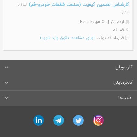
کارشناس تضمین کیفیت (صنعت قطعات خودرو-قم)
(منقضی
شده)
ایده نگر | Eade Negar Co.
قم، قم
قرارداد تمام‌وقت
(برای مشاهده حقوق وارد شوید)
کارجویان
سوالات متداول کارجویان
کارفرمایان
قوانین و مقررات کارجویان
راهنمای ثبت آگهی استخدام
جابینجا
لیست مشاغل
سوالات متداول کارفرمایان
تماس با جابینجا
linkedin
telegram
twitter
instagram
آگهی‌های استخدام
قوانین و مقررات کارفرمایان
جابینجا در رسانه‌ها
ورود / ثبت‌نام کارجو
درج آگهی استخدام
راهنمای استفاده برای کارجویان