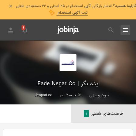
کارفرما هستید؟
انتشار رایگان آگهی استخدام در ۲۵ استان و ۲۶ دسته‌بندی شغلی
ثبت آگهی استخدام
۱
ایده نگر
|
Eade Negar Co.
خودروسازی
۵۱ تا ۲۰۰ نفر
ideapart.co
فرصت‌های شغلی
۱