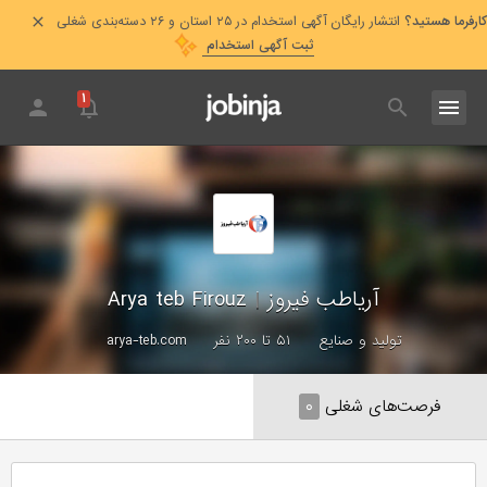
کارفرما هستید؟
انتشار رایگان آگهی استخدام در ۲۵ استان و ۲۶ دسته‌بندی شغلی
ثبت آگهی استخدام
۱
آریاطب فیروز
|
Arya teb Firouz
تولید و صنایع
۵۱ تا ۲۰۰ نفر
arya-teb.com
فرصت‌های شغلی
۰