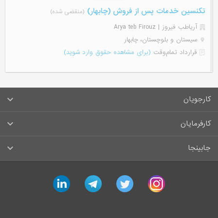
تکنسین خدمات پس از فروش (چابهار)
(منقضی شده)
آریاطب فیروز | Arya teb Firouz
سیستان و بلوچستان، چابهار
قرارداد تمام‌وقت
(برای مشاهده حقوق وارد شوید)
کارجویان
سوالات متداول کارجویان
کارفرمایان
قوانین و مقررات کارجویان
راهنمای ثبت آگهی استخدام
جابینجا
لیست مشاغل
سوالات متداول کارفرمایان
تماس با جابینجا
linkedin
telegram
twitter
instagram
آگهی‌های استخدام
قوانین و مقررات کارفرمایان
جابینجا در رسانه‌ها
ورود / ثبت‌نام کارجو
درج آگهی استخدام
راهنمای استفاده برای کارجویان