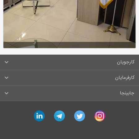
کارجویان
سوالات متداول کارجویان
کارفرمایان
قوانین و مقررات کارجویان
راهنمای ثبت آگهی استخدام
جابینجا
لیست مشاغل
سوالات متداول کارفرمایان
تماس با جابینجا
linkedin
telegram
twitter
instagram
آگهی‌های استخدام
قوانین و مقررات کارفرمایان
جابینجا در رسانه‌ها
ورود / ثبت‌نام کارجو
درج آگهی استخدام
راهنمای استفاده برای کارجویان
ایمیل‌های اطلاع‌رسانی