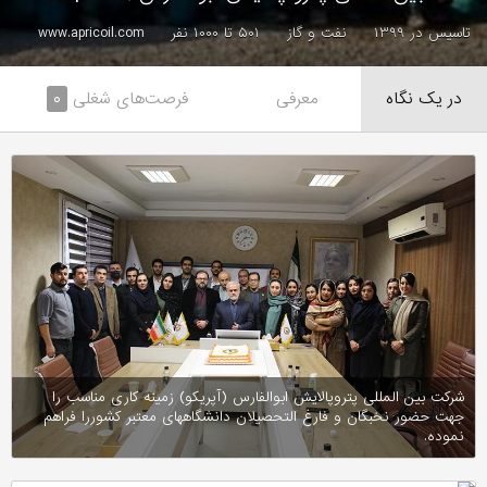
تاسیس در ۱۳۹۹
نفت و گاز
۵۰۱ تا ۱۰۰۰ نفر
www.apricoil.com
در یک نگاه
معرفی
فرصت‌های شغلی
۰
شرکت بین المللی پتروپالایش ابوالفارس (آپریکو) زمینه کاری مناسب را
جهت حضور نخبگان و فارغ التحصیلان دانشگاههای معتبر کشوررا فراهم
نموده.