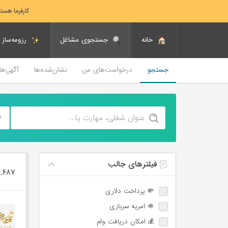
کارفرما هست
خانه
جستجوی مشاغل
رزومه‌ساز
جستجو
درخواست‌های من
نشان‌شده‌ها
آگهی‌ه
فیلترهای جالب
۱۴,۶۸۷ فرصت ‌
💸 پرداخت دلاری
🪖 امریه سربازی
💰 امکان دریافت وام