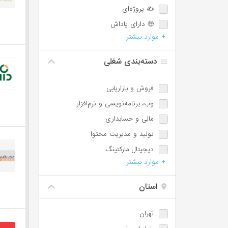
✍️ پروژه‌ای
🤑 دارای پاداش
+ موارد بیشتر
💯 دارای پورسانت
⏰ امکان اضافه‌کاری
دسته‌بندی شغلی
🌙 شیفت شب یا عصر
📈 امکان ترفیع شغلی
فروش و بازاریابی
🕐 پاره‌وقت
وب،‌ برنامه‌نویسی و نرم‌افزار
♿️ امکان استخدام معلولین
مالی و حسابداری
⏱️ ساعت کاری شناور
تولید و مدیریت محتوا
🩺 بیمه تکمیلی
دیجیتال مارکتینگ
📊 سهام تشویقی
+ موارد بیشتر
مسئول دفتر، اجرائی و اداری
✈️ سفر کاری
پشتیبانی و امور مشتریان
استان
IT / DevOps / Server
طراحی
تهران
آموزش