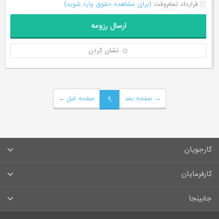
قرارداد تمام‌وقت
(برای مشاهده حقوق وارد شوید)
ارسال رزومه
نشان کردن
→
صفحه بعد
۹
صفحه قبل
←
کارجویان
سوالات متداول کارجویان
کارفرمایان
قوانین و مقررات کارجویان
راهنمای ثبت آگهی استخدام
جابینجا
لیست مشاغل
سوالات متداول کارفرمایان