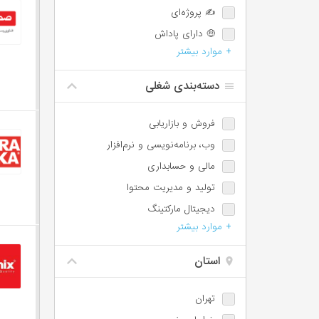
✍️ پروژه‌ای
🤑 دارای پاداش
+ موارد بیشتر
💯 دارای پورسانت
⏰ امکان اضافه‌کاری
دسته‌بندی شغلی
🌙 شیفت شب یا عصر
📈 امکان ترفیع شغلی
فروش و بازاریابی
🕐 پاره‌وقت
وب،‌ برنامه‌نویسی و نرم‌افزار
♿️ امکان استخدام معلولین
مالی و حسابداری
⏱️ ساعت کاری شناور
تولید و مدیریت محتوا
🩺 بیمه تکمیلی
دیجیتال مارکتینگ
📊 سهام تشویقی
+ موارد بیشتر
مسئول دفتر، اجرائی و اداری
✈️ سفر کاری
پشتیبانی و امور مشتریان
استان
IT / DevOps / Server
طراحی
تهران
آموزش