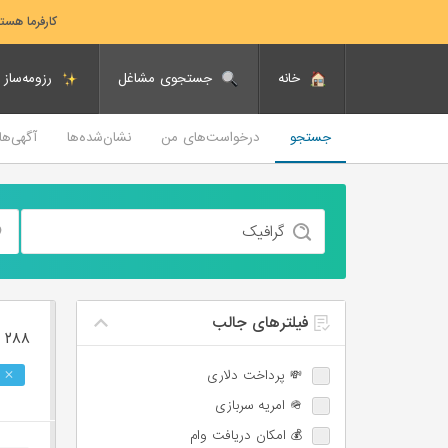
کارفرما هست
خانه
جستجوی مشاغل
رزومه‌ساز
جستجو
درخواست‌های من
نشان‌شده‌ها
آگهی‌ه
فیلترهای جالب
۲۸۸ فرصت ‌شغلی
💸 پرداخت دلاری
🪖 امریه سربازی
💰 امکان دریافت وام