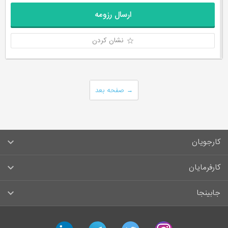
ارسال رزومه
نشان کردن
→
صفحه بعد
کارجویان
سوالات متداول کارجویان
کارفرمایان
قوانین و مقررات کارجویان
راهنمای ثبت آگهی استخدام
جابینجا
لیست مشاغل
سوالات متداول کارفرمایان
تماس با جابینجا
linkedin
telegram
twitter
instagram
آگهی‌های استخدام