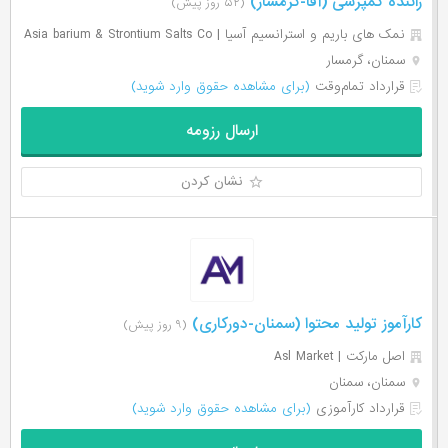
راننده کمپرسی (آقا-گرمسار)
(۵۲ روز پیش)
نمک های باریم و استرانسیم آسیا | Asia barium & Strontium Salts Co
سمنان، گرمسار
قرارداد تمام‌وقت
(برای مشاهده حقوق وارد شوید)
ارسال رزومه
نشان کردن
کارآموز تولید محتوا (سمنان-دورکاری)
(۹ روز پیش)
اصل مارکت | Asl Market
سمنان، سمنان
قرارداد کارآموزی
(برای مشاهده حقوق وارد شوید)