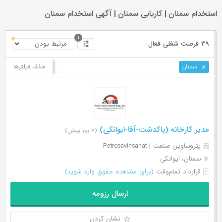
استخدام سمنان | کاریابی سمنان | آگهی استخدام سمنان
۱
۳۹ فرصت ‌شغلی
فعال
حذف فیلترها
سمنان
مدیر کارخانه (پاکدشت-آقا-ایوانکی)
(۸ روز پیش)
پتروساوین صنعت | Petrosavinsanat
سمنان، ایوانکی
قرارداد تمام‌وقت
(برای مشاهده حقوق وارد شوید)
ارسال رزومه
نشان کردن