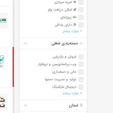
🪖 امریه سربازی
💰 امکان دریافت وام
✍️ پروژه‌ای
🤑 دارای پاداش
+ موارد بیشتر
💯 دارای پورسانت
⏰ امکان اضافه‌کاری
دسته‌بندی شغلی
🌙 شیفت شب یا عصر
📈 امکان ترفیع شغلی
فروش و بازاریابی
🕐 پاره‌وقت
وب،‌ برنامه‌نویسی و نرم‌افزار
♿️ امکان استخدام معلولین
مالی و حسابداری
⏱️ ساعت کاری شناور
تولید و مدیریت محتوا
🩺 بیمه تکمیلی
دیجیتال مارکتینگ
📊 سهام تشویقی
+ موارد بیشتر
مسئول دفتر، اجرائی و اداری
✈️ سفر کاری
پشتیبانی و امور مشتریان
استان
IT / DevOps / Server