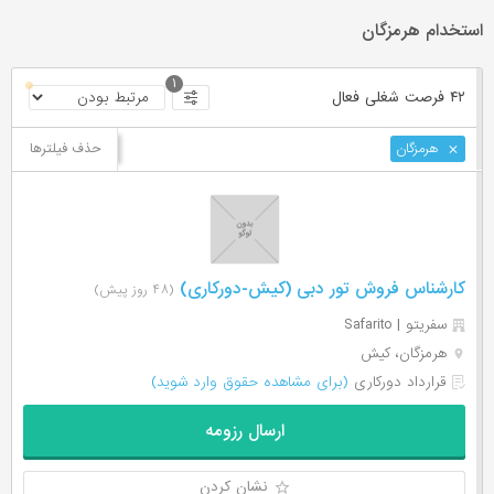
استخدام هرمزگان
۱
۴۲ فرصت ‌شغلی
فعال
حذف فیلترها
هرمزگان
کارشناس فروش تور دبی (کیش-دورکاری)
(۴۸ روز پیش)
سفریتو | Safarito
هرمزگان، کیش
قرارداد دورکاری
(برای مشاهده حقوق وارد شوید)
ارسال رزومه
نشان کردن