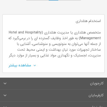
استخدام هتلداری
متخصص هتلداری یا مدیریت هتلداری (Hotel and Hospitality
Management) به طور اخذ وظایف گسترده ای را در برمی‌گیرد که
از جمله آنها می‌توان به منونویسی و منوشناسی، آشنایی با
ساختار تجهیزات مورد نیاز، بهداشت و ایمنی محیط تحت
مدیریت، لجستیک و نگهداری مواد غذایی و بسیار از موارد دیگر
اشاره نمود. شیوه های مختلف مهمانپذیری و مهمانداری را
مشاهده بیشتر
می‌توان یکی از شغل‌های بسیارپرطرفدار ارزیابی کرد اما همانطور
که این شغل از جذابیت های بالایی برخوردار است رقابت در این
صنعت نیز بسیار پیچیده است و همین امر نقش مدیریت
کارجویان
هتلداری را برجسته می‌کند.
سوالات متداول کارجویان
کارفرمایان
استخدام کارشناس هتلداری
قوانین و مقررات کارجویان
راهنمای ثبت آگهی استخدام