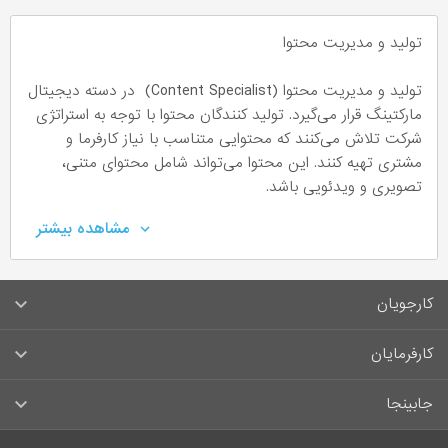
تولید و مدیریت محتوا
تولید و مدیریت محتوا (Content Specialist) در دسته دیجیتال
مارکتینگ قرار می‌گیرد. تولید کنندگان محتوا با توجه به استراتژی
شرکت تلاش می‌کنند که محتوایی متناسب با نیاز کارفرما و
مشتری تهیه کنند. این محتوا می‌تواند شامل محتوای متنی،
تصویری و ویدئویی باشد.
مشاهده بیشتر
وظایف کارشناس تولید و مدیریت محتوا
همانطور که گفتیم کارشناس تولید محتوا وظیفه تولید محتوای
متنی، تصویری و ویدئویی را در مجموعه خواهد داشت. کارشناس
کارجویان
تولید محتوا طریق ساخت محتوای مورد نظر به معرفی و محصول
یا خدمات شرکت می‌پردازد و از این طریق مخاطبان را جذب
سوالات متداول کارجویان
کارفرمایان
می‌نماید.
قوانین و مقررات کارجویان
تهیه محتوای مناسب با توجه به نیاز شرکت و
راهنمای ثبت آگهی استخدام
جابینجا
استراتژی‌های آن
لیست مشاغل
انتشار محتوا
سوالات متداول کارفرمایان