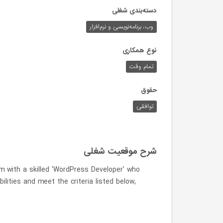
دسته‌بندی شغلی
وب،‌ برنامه‌نویسی و نرم‌افزار
نوع همکاری
تمام وقت
حقوق
توافقی
شرح موقعیت شغلی
m with a skilled 'WordPress Developer' who
ilities and meet the criteria listed below,