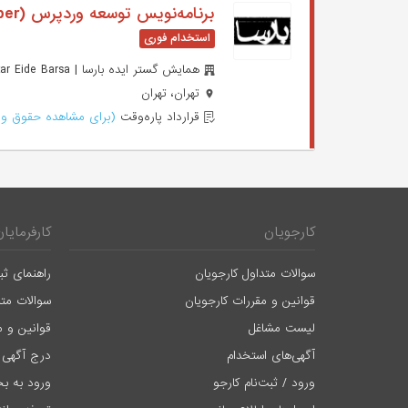
برنامه‌نویس توسعه وردپرس (WordPress Developer)
همایش گستر ایده بارسا | Hamayesh Gostar Eide Barsa
تهران، تهران
قرارداد پاره‌وقت
(برای مشاهده حقوق وا
کارجویان
کارفرمایان
سوالات متداول کارجویان
راهنمای ثب
قوانین و مقررات کارجویان
سوالات متد
لیست مشاغل
قوانین و م
آگهی‌های استخدام
درج آگهی 
ورود / ثبت‌نام کارجو
ورود به بخ