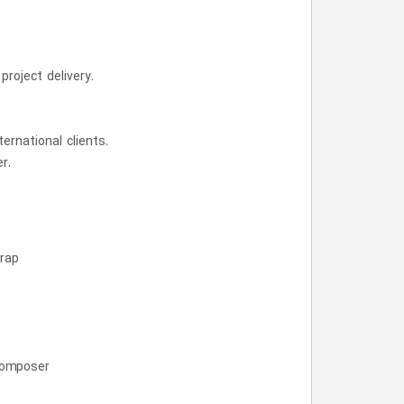
roject delivery.
ernational clients.
r.
trap
 Composer