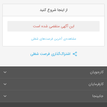
از اینجا شروع کنید
این آگهی منقضی شده است
مشاهده‌ی آخرین فرصت‌های شغلی
اشتراک‌گذاری فرصت شغلی
کارجویان
سوالات متداول کارجویان
کارفرمایان
قوانین و مقررات کارجویان
راهنمای ثبت آگهی استخدام
جابینجا
لیست مشاغل
سوالات متداول کارفرمایان
تماس با جابینجا