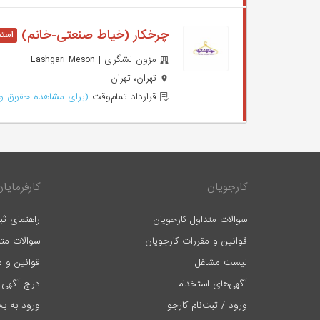
چرخکار (خیاط صنعتی-خانم)
مزون لشگری | Lashgari Meson
تهران، تهران
قرارداد تمام‌وقت
(برای مشاهده حقوق وا
کارجویان
کارفرمایان
سوالات متداول کارجویان
راهنمای ثب
قوانین و مقررات کارجویان
سوالات متد
لیست مشاغل
قوانین و م
آگهی‌های استخدام
درج آگهی 
ورود / ثبت‌نام کارجو
ورود به بخ