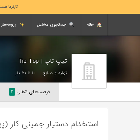
کارفرما هست
خانه
جستجوی مشاغل
رزومه‌ساز
تیپ تاپ
|
Tip Top
تولید و صنایع
۱۱ تا ۵۰ نفر
فرصت‌های شغلی
۲
استخدام دستیار جمینی کار (پ