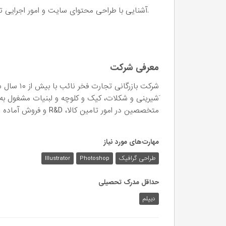
.آشنایی با طراحی محتوای سایت و امور اجرایی 
معرفی شرکت
شرکت بازرگا
َشیرینی و شکلات، کیک و کلوچه و لبنیات مشغول به 
متخصصین در امور تامین کالا، R&D و فروش آماده ارائه خدمات به كليه كارخانجات مواد غدايی میباشد. .
مهارت‌های مورد نیاز
طراحی گرافیک
Photoshop
Illustrator
حداقل مدرک تحصیلی
دیپلم