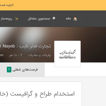
کارفرما هست
خانه
جستجوی مشاغل
رزومه‌ساز
تجارت فخر نایب
|
Tejarat Fakhr Nayeb
واردات و صادرات
۲ - ۱۰ نفر
com
فرصت‌های شغلی
۲
استخدام طراح و گرافیست (خان