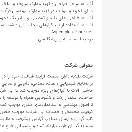
آشنا به مراحل طراحی و تهیه مدارک مربوطه و ساختا
دارای تجربه و مهارت در تهیه مدارک مهندسی فرآیند شامل BFD، PFD، PID، دیتا 
آشنا به طراحی های پایه و تفصیلی و سایزینگ تجهی
Aspen plus، Flare net
ترجیحا مسلط به زبان انگلیسی
معرفی شرکت
بر صنايع شيميايي ، نفت، معدني، دارويي و غذايي آ
ماشين آلات با آلياژهاي ويژه موجب شد تا اين شر
ساخت، استمرار رشد و شكوفايي همراه با توسعه را در 
از اصول مهندسي و استانداردهاي مدرن موجب كس
كيفيت محصول و خدمات اين شركت موجب حضور مستم
كليد گردان و ارسال متناوب گزارش پيشرفت و مقا
سرمايه گذاران طرف قرارداد شده و پشتيباني طرح هاي