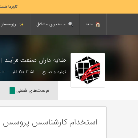
کارفرما هست
خانه
جستجوی مشاغل
رزومه‌ساز
طلایه داران صنعت فرآیند
|
nat Farayand
تولید و صنایع
۵۱ تا ۲۰۰ نفر
.ir/
فرصت‌های شغلی
۱
استخدام کارشناسس پروسس