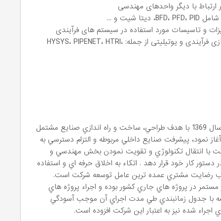
ر ارتباط با دیگر واحدهای مهندسی
شیت و ...
زات و تاسیسات مورد استفاده در سیستم های فرآیندی
آشنا به استفاده از نرم افزارهای محاسباتی و شبیه سازی فرآیندی و یوتیلیتی از جمله: HYSYS، PIPENET، HTRI،
شركت طلايه داران صنعت فرآيند فعاليت خود را در سال 1369 با هدف طراحي، ساخت و راه اندازي صنايع مشتمل
غاز نمود، پيشرفت صنايع داخلي مربوطه و التزام دسترسي به
كت با انتقال تكنولوژي و تقويت نمودن بخش مهندسي و
دستور كار خود قرار دهد . اتكاء به اخلاق حرفه اي و استفاده
ب رضايت مشتري عمده ترين عامل توسعه شركت است.
ر در پروژه هاي جاري كشور بوده و اجراء پروژه هاي
يسه با جدول زمانبندي طي مدت اجراي آن موجب آسودگي
 اجراء شده نيز به اعتبار اين شركت افزوده است.