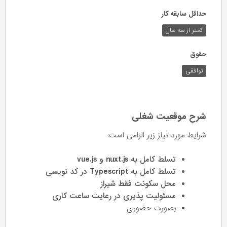
حداقل سابقه کار
کمتر از سه سال
حقوق
توافقی
شرح موقعیت شغلی
شرایط مورد نیاز زیر الزامی است:
تسلط کامل به nuxt.js و vue.js
تسلط کامل به Typescript در کد نویسی
محل سکونت فقط شیراز
مسئولیت پذیری در رعایت ساعت کاری
بصورت حضوری