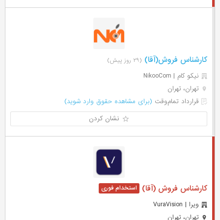
کارشناس فروش(آقا)
(۲۹ روز پیش)
نیکو کام | NikooCom
تهران، تهران
قرارداد تمام‌وقت
(برای مشاهده حقوق وارد شوید)
نشان کردن
کارشناس فروش (آقا)
ویرا | VuraVision
تهران، تهران