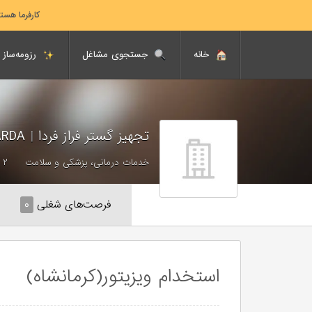
کارفرما هست
خانه
جستجوی مشاغل
رزومه‌ساز
تجهيز گستر فراز فردا
|
TAJHIZ GOSTAR FARAZ FARDA
خدمات درمانی، پزشکی و سلامت
۲ - ۱۰ نفر
فرصت‌های شغلی
۰
استخدام ويزيتور(کرمانشاه)