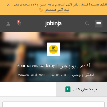
کارفرما هستید؟
انتشار رایگان آگهی استخدام در ۲۵ استان و ۲۶ دسته‌بندی شغلی
ثبت آگهی استخدام
۱
آکادمی پورپروین
|
Pourparvinacademy
فرهنگی و ورزشی
۱۱ تا ۵۰ نفر
www.pourparvin.com
فرصت‌های شغلی
۴