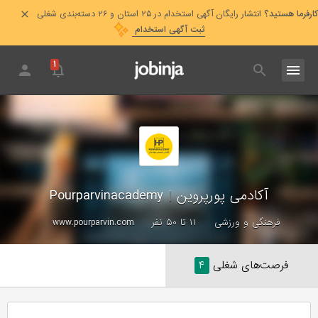
کارفرما هستید؟
انتشار رایگان آگهی استخدام در ۲۵ استان و ۲۶ دسته‌بندی شغلی
ثبت آگهی استخدام
۱
آکادمی پورپروین
|
Pourparvinacademy
فرهنگی و ورزشی
۱۱ تا ۵۰ نفر
www.pourparvin.com
فرصت‌های شغلی
۴