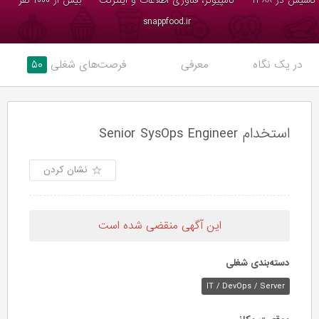
تاسیس در ۱۳۸۸
کامپیوتر، فناوری اطلاعات و اینترنت
بیش از ۱۰۰۰ نفر
snappfood.ir
۵۰
فرصت‌های شغلی
معرفی
در یک نگاه
استخدام Senior SysOps Engineer
نشان کردن
این آگهی منقضی شده است
دسته‌بندی شغلی
IT / DevOps / Server