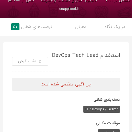
تاسیس در ۱۳۸۸
کامپیوتر، فناوری اطلاعات و اینترنت
بیش از ۱۰۰۰ نفر
snappfood.ir
۵۰
فرصت‌های شغلی
معرفی
در یک نگاه
استخدام DevOps Tech Lead
نشان کردن
این آگهی منقضی شده است
دسته‌بندی شغلی
IT / DevOps / Server
موقعیت مکانی