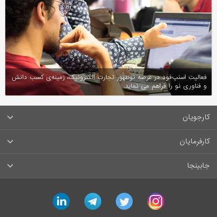
فعالیت اسنپ‌فود در عرصه نوظهور تجارت الکترونیک، زمینه‌ی کسب دانش
و فناوری نو را فراهم می نماید.
کارجویان
سوالات متداول کارجویان
کارفرمایان
قوانین و مقررات کارجویان
راهنمای ثبت آگهی استخدام
جابینجا
لیست مشاغل
سوالات متداول کارفرمایان
تماس با جابینجا
linkedin
telegram
twitter
instagram
آگهی‌های استخدام
قوانین و مقررات کارفرمایان
جابینجا در رسانه‌ها
ورود / ثبت‌نام کارجو