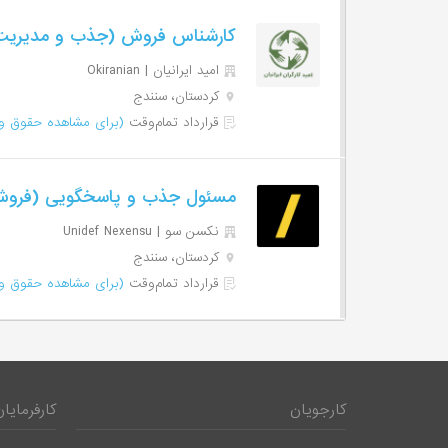
کارشناس فروش (جذب و مدیریت
امید ایرانیان | Okiranian
کردستان، سنندج
قرارداد تمام‌وقت
(برای مشاهده حقوق وا
مسئول جذب و پاسخگویی (فروش
نکسن سو | Unidef Nexensu
کردستان، سنندج
قرارداد تمام‌وقت
(برای مشاهده حقوق وا
کارجویان
کارفرمایان