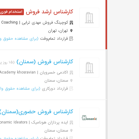
کارشناس ارشد فروش
کوچینگ فروش مهدی ترابی | Mahdi Torabi Sales Coaching
تهران، تهران
قرارداد تمام‌وقت
(برای مشاهده حقوق وا
کارشناس فروش (سمنان)
(۱۵ روز پیش)
اکادمی خسرویان | Academy khosravian
سمنان، سمنان
قرارداد دورکاری
(برای مشاهده حقوق وار
کارشناس فروش حضوری(سمنان)
ایده پردازان هونامیک | Honamic Ideators
سمنان، سمنان
قرارداد تمام‌وقت
(برای مشاهده حقوق وا