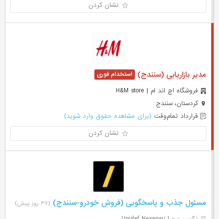
نشان کردن
مدیر بازاریابی (سنندج)
فروشگاه اچ اند ام | H&M store
کردستان، سنندج
قرارداد تمام‌وقت
(برای مشاهده حقوق وارد شوید)
نشان کردن
مسئول جذب و پاسخگویی (فروش خودرو-سنندج)
(۳۷ روز پیش)
نکسن سو | Unidef Nexensu