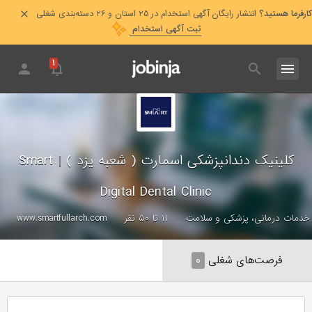
کارفرما هستید؟
انتشار رایگان آگهی استخدام در ۲۵ استان و ۲۶ دسته‌بندی شغلی
ثبت آگهی استخدام
۱
کلینیک دندانپزشکی اسمارت ( شعبه یزد )
|
Smart
Digital Dental Clinic
خدمات درمانی، پزشکی و سلامت
۱۱ تا ۵۰ نفر
www.smartfullarch.com
فرصت‌های شغلی
۰