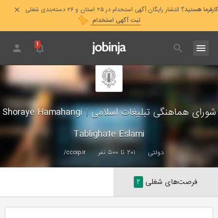
کارفرما هستید؟
انتشار رایگان آگهی استخدام در ۲۵ استان و ۲۶ دسته‌بندی شغلی
ثبت آگهی استخدام
۱
شورای هماهنگی تبلیغات اسلامی
|
Shoraye Hamahangi
Tablighate Eslami
دولتی
۲۰۱ تا ۵۰۰ نفر
ccoip.ir/
فرصت‌های شغلی
۲