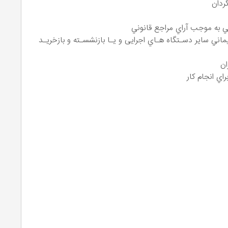
ردان
 به موجب آراي مراجع قانوني
اني ساير دسـتگاه هـاي اجرایی و يـا بازنشسـته و بازخريـد
ان
اي انجام كار