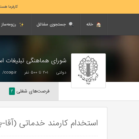
کارفرما هست
خانه
جستجوی مشاغل
رزومه‌ساز
شورای هماهنگی تبلیغات ا
دولتی
۲۰۱ تا ۵۰۰ نفر
ccoip.ir/
فرصت‌های شغلی
۲
استخدام کارمند خدماتی (آقا-ب