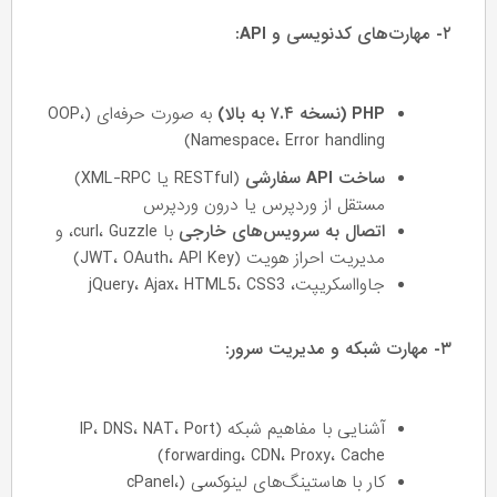
۲- مهارت‌های کدنویسی و API:
PHP (نسخه ۷.۴ به بالا)
به صورت حرفه‌ای (OOP،
Namespace، Error handling)
ساخت API سفارشی
(RESTful یا XML-RPC)
مستقل از وردپرس یا درون وردپرس
اتصال به سرویس‌های خارجی
با curl، Guzzle، و
مدیریت احراز هویت (JWT، OAuth، API Key)
جاوااسکریپت، jQuery، Ajax، HTML5، CSS3
۳- مهارت شبکه و مدیریت سرور:
آشنایی با مفاهیم شبکه (IP، DNS، NAT، Port
forwarding، CDN، Proxy، Cache)
کار با هاستینگ‌های لینوکسی (cPanel،