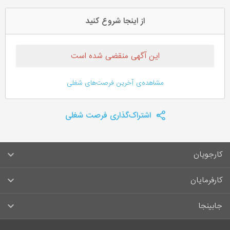
از اینجا شروع کنید
این آگهی منقضی شده است
مشاهده‌ی آخرین فرصت‌های شغلی
اشتراک‌گذاری فرصت شغلی
کارجویان
سوالات متداول کارجویان
کارفرمایان
قوانین و مقررات کارجویان
راهنمای ثبت آگهی استخدام
جابینجا
لیست مشاغل
سوالات متداول کارفرمایان
تماس با جابینجا