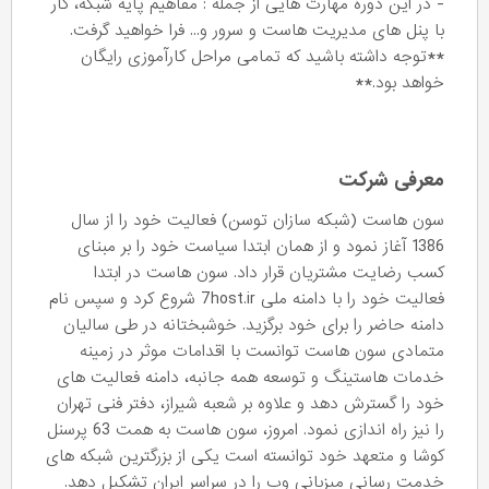
- در این دوره مهارت هایی از جمله : مفاهیم پایه شبکه، کار
با پنل های مدیریت هاست و سرور و... فرا خواهید گرفت.
**توجه داشته باشید که تمامی مراحل کارآموزی رایگان
خواهد بود.**
معرفی شرکت
سون هاست (شبکه سازان توسن) فعالیت خود را از سال
1386 آغاز نمود و از همان ابتدا سیاست خود را بر مبنای
کسب رضایت مشتریان قرار داد. سون هاست در ابتدا
فعالیت خود را با دامنه ملی 7host.ir شروع کرد و سپس نام
دامنه حاضر را برای خود برگزید. خوشبختانه در طی سالیان
متمادی سون هاست توانست با اقدامات موثر در زمینه
خدمات هاستینگ و توسعه همه جانبه، دامنه فعالیت های
خود را گسترش دهد و علاوه بر شعبه شیراز، دفتر فنی تهران
را نیز راه اندازی نمود. امروز، سون هاست به همت 63 پرسنل
کوشا و متعهد خود توانسته است یکی از بزرگترین شبکه های
خدمت رسانی میزبانی وب را در سراسر ایران تشکیل دهد.