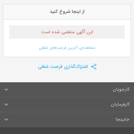
از اینجا شروع کنید
این آگهی منقضی شده است
مشاهده‌ی آخرین فرصت‌های شغلی
اشتراک‌گذاری فرصت شغلی
کارجویان
سوالات متداول کارجویان
کارفرمایان
قوانین و مقررات کارجویان
راهنمای ثبت آگهی استخدام
جابینجا
لیست مشاغل
سوالات متداول کارفرمایان
تماس با جابینجا