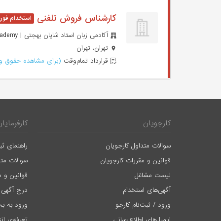
کارشناس فروش تلفنی
آکادمی زبان استاد شایان بهجتی | Behjati Language Academy
تهران، تهران
قرارداد تمام‌وقت
(برای مشاهده حقوق وا
کارجویان
کارفرمایان
سوالات متداول کارجویان
راهنمای ثب
قوانین و مقررات کارجویان
سوالات متد
لیست مشاغل
قوانین و م
آگهی‌های استخدام
درج آگهی 
ورود / ثبت‌نام کارجو
ورود به بخ
ایمیل‌های اطلاع‌رسانی
تعرفه‌ی ان