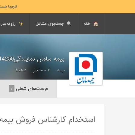
کارفرما هست
خانه
جستجوی مشاغل
رزومه‌ساز
بیمه سامان نمایندگی244250
بیمه
۲ - ۱۰ نفر
si24.ir
فرصت‌های شغلی
۰
استخدام کارشناس فروش بیمه(