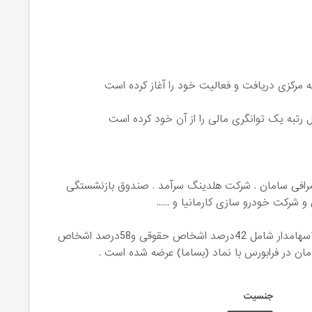
صرافی سامان . شرکت هلدینگ سرآمد . صندوق بازنشستگی
کت خودرو سازی کارمانیا و ......
ترکیب سهامداران شرکت بیمه سامان با داشتن 1500سهامدار شامل 42درصد اشخاص حقوقی و58درصد اشخاص
ان در فرابورس با نماد (بساما) عرضه شده است .
جنسیت