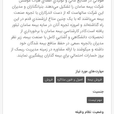
طولاني در صنايع مالي و توليدي اعضاي هيأت مؤسس
شركت بيمه سامان را تشكيل مي‌دهند. بنيانگذاران و مديران
اين شرکت سالهاست که از دست ‌اندرکاران با تجربه صنعت
بيمه مي‌باشند که با يک چنين متاع ارزشمندي قدم در اين
راه گذاشته‌اند و امروزه تجربه آنان در سايه بيمه سامان تبلور
يافته است.کادر کارشناسي بيمه سامان با برخورداري از
تحصيلات دانشگاهي و آشنايي کامل با صنعت بيمه، زير نظر
مديران باتجربه ،سعی در حفظ منافع بیمه شدگان خود
داشته و میکوشند با ارائه مشاوره در زمینه مدیریت ریسک از
بروز خسارات احتمالي براي بيمه گذاران پيشگيري نمايند.
مهارت‌های مورد نیاز
فروش بیمه
اصول و فنون مذاکره
فروش
جنسیت
مهم نیست
وضعیت نظام وظیفه