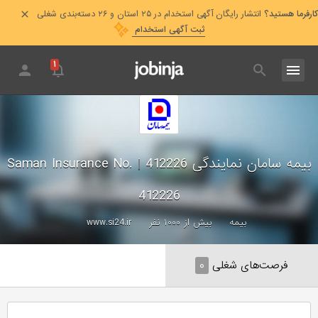
کارفرما هستید؟
انتشار رایگان آگهی استخدام در ۲۵ استان و ۲۶ دسته‌بندی شغلی
ثبت آگهی استخدام
۱
بیمه سامان نمایندگی 412226
|
Saman Insurance No.
412226
بیمه
بیش از ۱۰۰۰ نفر
www.si24.ir
فرصت‌های شغلی
۰