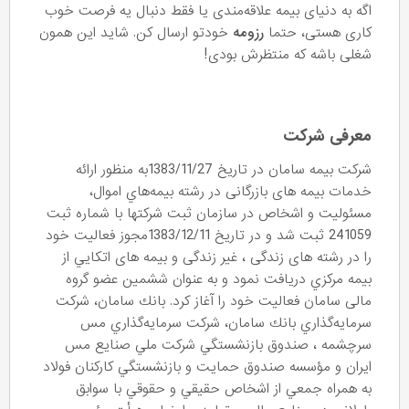
اگه به دنیای بیمه علاقه‌مندی یا فقط دنبال یه فرصت خوب
کاری هستی، حتما
رزومه
خودتو ارسال کن. شاید این همون
شغلی باشه که منتظرش بودی!
معرفی شرکت
شركت بيمه سامان در تاریخ 1383/11/27به منظور ارائه
خدمات بیمه های بازرگانی در رشته بيمه‌هاي اموال،
مسئوليت و اشخاص در سازمان ثبت شرکتها با شماره ثبت
241059 ثبت شد و در تاریخ 1383/12/11مجوز فعاليت خود
را در رشته های زندگی ، غیر زندگی و بیمه های اتكايي از
بيمه مركزي دریافت نمود و به‌ عنوان ششمين عضو گروه
مالی سامان فعاليت خود را آغاز کرد. بانك سامان، شركت
سرمايه‌گذاري بانك سامان، شركت سرمايه‌گذاري مس
سرچشمه ، صندوق بازنشستگي شركت ملي صنايع مس
ايران و مؤسسه صندوق حمايت و بازنشستگي كاركنان فولاد
به همراه جمعي از اشخاص حقيقي و حقوقي با سوابق