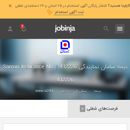
کارفرما هستید؟
انتشار رایگان آگهی استخدام در ۲۵ استان و ۲۶ دسته‌بندی شغلی
ثبت آگهی استخدام
۱
بیمه سامان نمایندگی 412226
|
Saman Insurance No.
412226
بیمه
بیش از ۱۰۰۰ نفر
www.si24.ir
فرصت‌های شغلی
۰