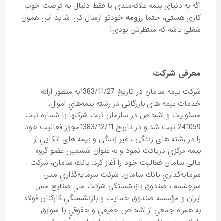
اگه به دنیای بیمه علاقه‌مندی یا فقط دنبال یه فرصت خوب
کاری هستی، حتما
رزومه
خودتو ارسال کن. شاید این همون
شغلی باشه که منتظرش بودی!
معرفی شرکت
شركت بيمه سامان در تاریخ 1383/11/27به منظور ارائه
خدمات بیمه های بازرگانی در رشته بيمه‌هاي اموال،
مسئوليت و اشخاص در سازمان ثبت شرکتها با شماره ثبت
241059 ثبت شد و در تاریخ 1383/12/11مجوز فعاليت خود
را در رشته های زندگی ، غیر زندگی و بیمه های اتكايي از
بيمه مركزي دریافت نمود و به‌ عنوان ششمين عضو گروه
مالی سامان فعاليت خود را آغاز کرد. بانك سامان، شركت
سرمايه‌گذاري بانك سامان، شركت سرمايه‌گذاري مس
سرچشمه ، صندوق بازنشستگي شركت ملي صنايع مس
ايران و مؤسسه صندوق حمايت و بازنشستگي كاركنان فولاد
به همراه جمعي از اشخاص حقيقي و حقوقي با سوابق