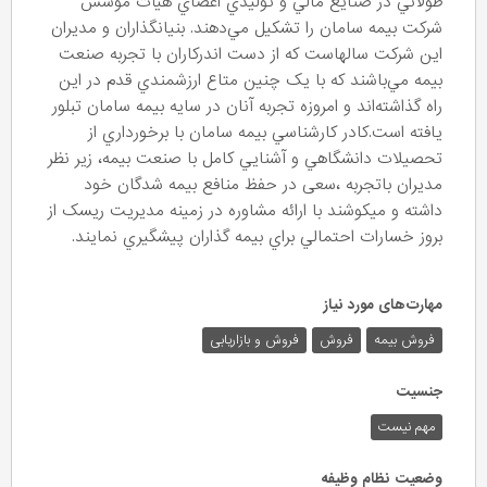
طولاني در صنايع مالي و توليدي اعضاي هيأت مؤسس
شركت بيمه سامان را تشكيل مي‌دهند. بنيانگذاران و مديران
اين شرکت سالهاست که از دست ‌اندرکاران با تجربه صنعت
بيمه مي‌باشند که با يک چنين متاع ارزشمندي قدم در اين
راه گذاشته‌اند و امروزه تجربه آنان در سايه بيمه سامان تبلور
يافته است.کادر کارشناسي بيمه سامان با برخورداري از
تحصيلات دانشگاهي و آشنايي کامل با صنعت بيمه، زير نظر
مديران باتجربه ،سعی در حفظ منافع بیمه شدگان خود
داشته و میکوشند با ارائه مشاوره در زمینه مدیریت ریسک از
بروز خسارات احتمالي براي بيمه گذاران پيشگيري نمايند.
مهارت‌های مورد نیاز
فروش بیمه
فروش
فروش و بازاریابی
جنسیت
مهم نیست
وضعیت نظام وظیفه