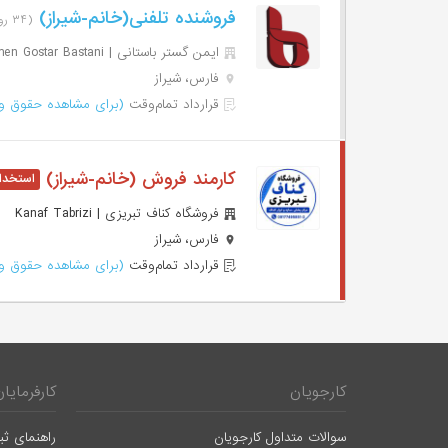
فروشنده تلفنی(خانم-شیراز)
(۳۴ روز پیش)
ایمن گستر باستانی | Imen Gostar Bastani
فارس، شیراز
قرارداد تمام‌وقت
(برای مشاهده حقوق وا
کارمند فروش (خانم-شیراز)
فروشگاه کناف تبریزی | Kanaf Tabrizi
فارس، شیراز
قرارداد تمام‌وقت
(برای مشاهده حقوق وا
کارجویان
کارفرمایان
سوالات متداول کارجویان
راهنمای ثب