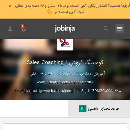
کارفرما هستید؟
انتشار رایگان آگهی استخدام در ۲۵ استان و ۲۶ دسته‌بندی شغلی
ثبت آگهی استخدام
۱
کوچینگ فروش
|
Sales Coaching
آموزش، مدارس و دانشگاه‌ها
۵۱ تا ۲۰۰ نفر
www.instagram.com/mahditorabiiii?
utm_source=ig_web_button_share_sheet&igsh=ZDNlZDc0MzIxNw==
فرصت‌های شغلی
۱۴